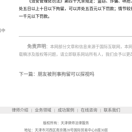
《治安管理处罚法》第四十九条规定：盗窃、诈骗、哄抢
处五日以上十日以下拘留，可以并处五百元以下罚款；情节较
一千元以下罚款。
易中
免责声明
：本网部分文章和信息来源于国际互联网，本
载稿涉及版权等问题，请立即联系网站所有人，我们会予以更
下一篇：朋友被刑事拘留可以探视吗
律师介绍
业务领域
成功案例
在线咨询
联系我们
|
|
|
|
版权所有：天津律师法律服务
地址：天津市河西区南京路39号国际贸易中心B座30层