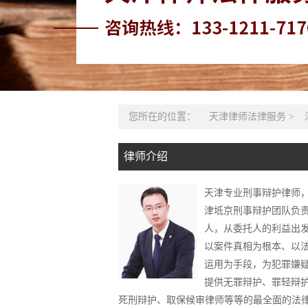
您所在的位置：
天津律师法律服务
>
律师介绍
天津专业刑事辩护律师
津坻京刑事辩护团队负
人，从委托人的利益出
以案件真相为根本、以
运用为手段，为犯罪嫌
提供无罪辩护、罪轻辩
死刑辩护、取保候审律师等等的最全面的法