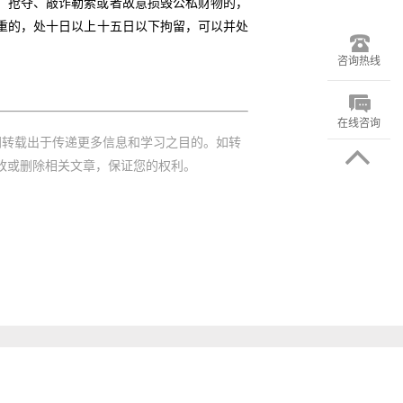
、抢夺、敲诈勒索或者故意损毁公私财物的，
重的，处十日以上十五日以下拘留，可以并处
咨询热线
在线咨询
网转载出于传递更多信息和学习之目的。如转
改或删除相关文章，保证您的权利。