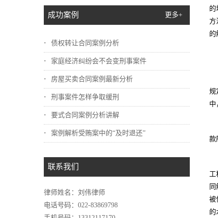
的
成功案例
更多+
方
的
债权转让合同案例分析
家庭经济纠纷会不会变刑事案件
房屋买卖合同案例最新分析
规
刑事案件怎样争取缓刑
中
要式合同案例分析讲解
案例解析受贿案中的“及时退还”
款
联系我们
工
同
律师姓名：刘伟律师
被
电话号码：022-83869798
的
手机号码：13312117170