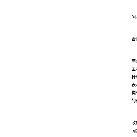
问
合
商
主
杆
表
类
的
改
同