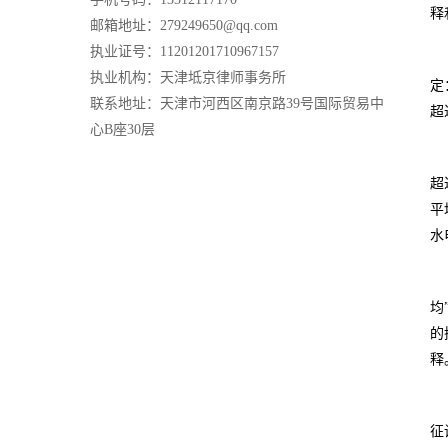
释
邮箱地址：279249650@qq.com
执业证号：11201201710967157
执业机构：天津坻京律师事务所
定
联系地址：天津市河西区南京路39号国际贸易中
超
心B座30层
超
平
水
均
的
释
征